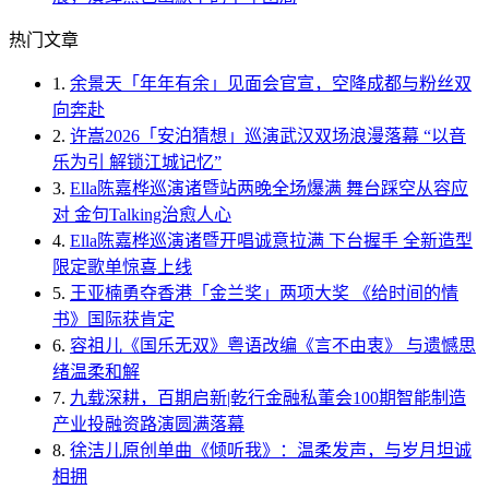
热门文章
1.
余景天「年年有余」见面会官宣，空降成都与粉丝双
向奔赴
2.
许嵩2026「安泊猜想」巡演武汉双场浪漫落幕 “以音
乐为引 解锁江城记忆”
3.
Ella陈嘉桦巡演诸暨站两晚全场爆满 舞台踩空从容应
对 金句Talking治愈人心
4.
Ella陈嘉桦巡演诸暨开唱诚意拉满 下台握手 全新造型
限定歌单惊喜上线
5.
王亚楠勇夺香港「金兰奖」两项大奖 《给时间的情
书》国际获肯定
6.
容祖儿《国乐无双》粤语改编《言不由衷》 与遗憾思
绪温柔和解
7.
九载深耕，百期启新|乾行金融私董会100期智能制造
产业投融资路演圆满落幕
8.
徐洁儿原创单曲《倾听我》：温柔发声，与岁月坦诚
相拥