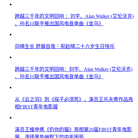
跨越三千年的文明回响 ：刘宇、Alan Walker (艾伦沃克)
、孙名川联手推出国风电音单曲《金乌》
向晴生长 舒展自我｜祝赵晴二十六岁生日快乐
跨越三千年的文明回响：刘宇、Alan Walker (艾伦沃克)
、孙名川联手推出国风电音单曲《金乌》
从《云之羽》到《探子必须死》，演员王乐夫携作品亮
相FIRST青年电影展
演员王维申携《扔你的猫》亮相第20届FIRST青年电影
展，演绎黑色幽默下的中年困局