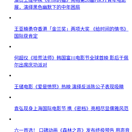
演员王维申携《扔你的猫》亮相第20届FIRST青年电影
展，演绎黑色幽默下的中年困局
王亚楠勇夺香港「金兰奖」两项大奖 《给时间的情书》
国际获肯定
何超仪《拾荒法师》韩国富川电影节全球首映 影后于佩
尔出席庆功派对
王储电影《爱是愤怒》热映 演绎反派陈公子表现吸睛
袁弘现身上海国际电影节 携《密档》亮相尽显儒雅风范
六一首选！ 口碑动画《森林之声》发布终极预告 用声音