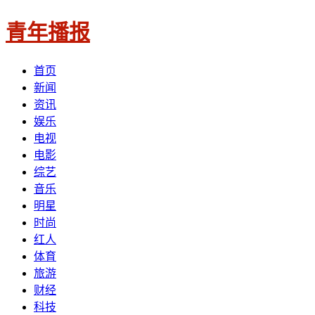
青年播报
首页
新闻
资讯
娱乐
电视
电影
综艺
音乐
明星
时尚
红人
体育
旅游
财经
科技