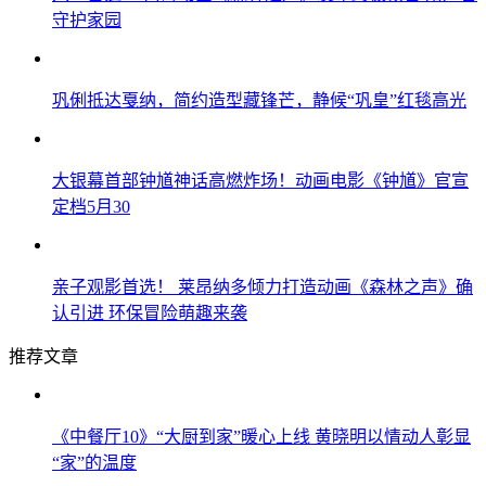
守护家园
巩俐抵达戛纳，简约造型藏锋芒，静候“巩皇”红毯高光
大银幕首部钟馗神话高燃炸场！动画电影《钟馗》官宣
定档5月30
亲子观影首选！ 莱昂纳多倾力打造动画《森林之声》确
认引进 环保冒险萌趣来袭
推荐文章
《中餐厅10》“大厨到家”暖心上线 黄晓明以情动人彰显
“家”的温度