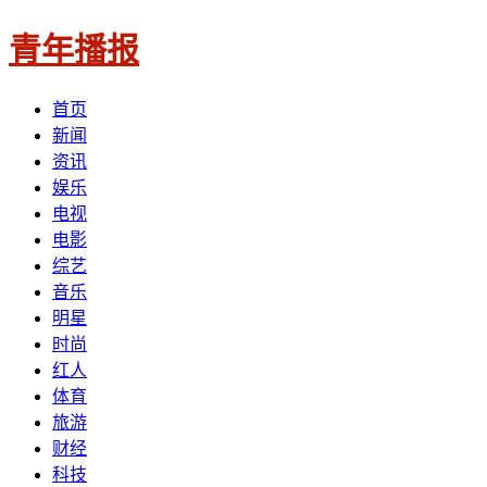
青年播报
首页
新闻
资讯
娱乐
电视
电影
综艺
音乐
明星
时尚
红人
体育
旅游
财经
科技