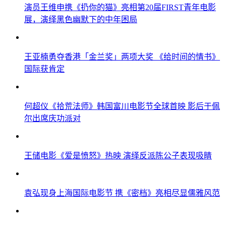
演员王维申携《扔你的猫》亮相第20届FIRST青年电影
展，演绎黑色幽默下的中年困局
王亚楠勇夺香港「金兰奖」两项大奖 《给时间的情书》
国际获肯定
何超仪《拾荒法师》韩国富川电影节全球首映 影后于佩
尔出席庆功派对
王储电影《爱是愤怒》热映 演绎反派陈公子表现吸睛
袁弘现身上海国际电影节 携《密档》亮相尽显儒雅风范