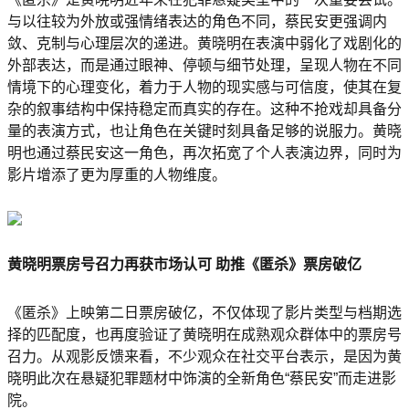
与以往较为外放或强情绪表达的角色不同，蔡民安更强调内
敛、克制与心理层次的递进。黄晓明在表演中弱化了戏剧化的
外部表达，而是通过眼神、停顿与细节处理，呈现人物在不同
情境下的心理变化，着力于人物的现实感与可信度，使其在复
杂的叙事结构中保持稳定而真实的存在。这种不抢戏却具备分
量的表演方式，也让角色在关键时刻具备足够的说服力。黄晓
明也通过蔡民安这一角色，再次拓宽了个人表演边界，同时为
影片增添了更为厚重的人物维度。
黄晓明票房号召力再获市场认可 助推《匿杀》票房破亿
《匿杀》上映第二日票房破亿，不仅体现了影片类型与档期选
择的匹配度，也再度验证了黄晓明在成熟观众群体中的票房号
召力。从观影反馈来看，不少观众在社交平台表示，是因为黄
晓明此次在悬疑犯罪题材中饰演的全新角色“蔡民安”而走进影
院。