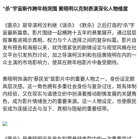
“杀”宇宙新作跨年档突围 黄晓明以克制表演深化人物维度
《匿杀》是导演柯汶利继《误杀》《默杀》之后打造的“杀”宇
宙最新篇章。影片围绕一起横跨十五年的悬案展开，通过层层
叙事推进揭示真相、权力与个人选择之间的复杂纠葛。影片自
发布预告和海报以来，就凭借紧张的剧情设定与视觉风格在社
交平台引发热烈讨论，加之导演柯汶利和包括黄晓明在内的一
众主演的市场影响力，使其在跨年档影片中备受期待。
黄晓明饰演的“蔡民安”是影片中的重要人物之一，身份设定颇
具层次感。这一角色拥有多重社会身份与复杂过往，既有体制
内经验，又在现实与道德交织中扮演着推动剧情发展的关键角
色，成为影片情绪张力的重要来源。这一人物设定，也使蔡民
安成为连接过去与当下、真相与隐秘的重要纽带。
《匿杀》是黄晓明近年来在犯罪悬疑类型中的一次重要尝试。