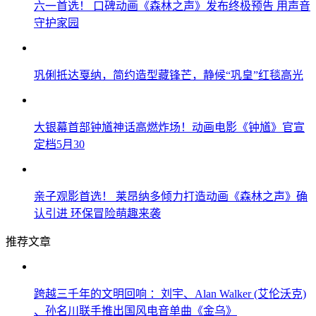
六一首选！ 口碑动画《森林之声》发布终极预告 用声音
守护家园
巩俐抵达戛纳，简约造型藏锋芒，静候“巩皇”红毯高光
大银幕首部钟馗神话高燃炸场！动画电影《钟馗》官宣
定档5月30
亲子观影首选！ 莱昂纳多倾力打造动画《森林之声》确
认引进 环保冒险萌趣来袭
推荐文章
跨越三千年的文明回响 ：刘宇、Alan Walker (艾伦沃克)
、孙名川联手推出国风电音单曲《金乌》