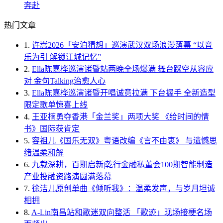
奔赴
热门文章
1.
许嵩2026「安泊猜想」巡演武汉双场浪漫落幕 “以音
乐为引 解锁江城记忆”
2.
Ella陈嘉桦巡演诸暨站两晚全场爆满 舞台踩空从容应
对 金句Talking治愈人心
3.
Ella陈嘉桦巡演诸暨开唱诚意拉满 下台握手 全新造型
限定歌单惊喜上线
4.
王亚楠勇夺香港「金兰奖」两项大奖 《给时间的情
书》国际获肯定
5.
容祖儿《国乐无双》粤语改编《言不由衷》 与遗憾思
绪温柔和解
6.
九载深耕，百期启新|乾行金融私董会100期智能制造
产业投融资路演圆满落幕
7.
徐洁儿原创单曲《倾听我》：温柔发声，与岁月坦诚
相拥
8.
A-Lin南昌站和歌迷双向整活 「歌迹」现场接梗名场