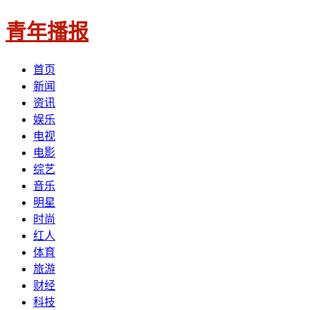
青年播报
首页
新闻
资讯
娱乐
电视
电影
综艺
音乐
明星
时尚
红人
体育
旅游
财经
科技