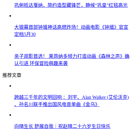
巩俐抵达戛纳，简约造型藏锋芒，静候“巩皇”红毯高光
大银幕首部钟馗神话高燃炸场！动画电影《钟馗》官宣
定档5月30
亲子观影首选！ 莱昂纳多倾力打造动画《森林之声》确
认引进 环保冒险萌趣来袭
推荐文章
跨越三千年的文明回响 ：刘宇、Alan Walker (艾伦沃克)
、孙名川联手推出国风电音单曲《金乌》
向晴生长 舒展自我｜祝赵晴二十六岁生日快乐