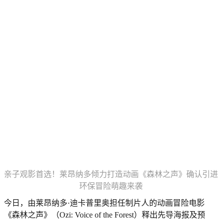
亲子观影首选！莱昂纳多倾力打造动画《森林之声》确认引进
环保冒险萌趣来袭
今日，由莱昂纳多·迪卡普里奥担任制片人的动画冒险电影
《森林之声》（Ozi: Voice of the Forest）释出先导海报及预