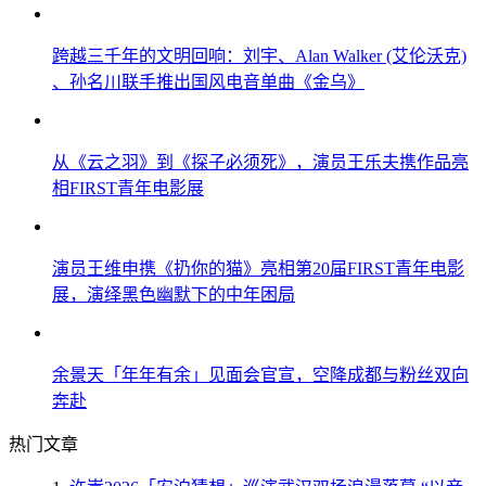
跨越三千年的文明回响：刘宇、Alan Walker (艾伦沃克)
、孙名川联手推出国风电音单曲《金乌》
从《云之羽》到《探子必须死》，演员王乐夫携作品亮
相FIRST青年电影展
演员王维申携《扔你的猫》亮相第20届FIRST青年电影
展，演绎黑色幽默下的中年困局
余景天「年年有余」见面会官宣，空降成都与粉丝双向
奔赴
热门文章