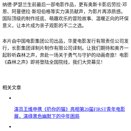
纳德·萨瑟兰生前最后一部电影作品，更有奥斯卡影后劳拉·邓
恩、阿曼德拉·斯坦伯格等实力演员献声，为影片再添质感。
国际顶级的制作班底、萌趣欢乐的冒险故事、温暖正向的环保
意义，让本片成为亲子观影的不二之选。
本片由中国电影集团公司出品，华夏电影发行有限责任公司发
行，长影集团译制片制作有限公司译制。让我们期待和奥齐一
起聆听森林之声，奔赴一场关于勇气与守护的动画奇旅！电影
《森林之声》即将登陆全国院线，我们大荧幕见！
相关文章
演员王维申携《扔你的猫》亮相第20届FIRST青年电影
展，演绎黑色幽默下的中年困局