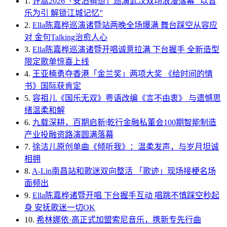
1.
许嵩2026「安泊猜想」巡演武汉双场浪漫落幕 “以音
乐为引 解锁江城记忆”
2.
Ella陈嘉桦巡演诸暨站两晚全场爆满 舞台踩空从容应
对 金句Talking治愈人心
3.
Ella陈嘉桦巡演诸暨开唱诚意拉满 下台握手 全新造型
限定歌单惊喜上线
4.
王亚楠勇夺香港「金兰奖」两项大奖 《给时间的情
书》国际获肯定
5.
容祖儿《国乐无双》粤语改编《言不由衷》 与遗憾思
绪温柔和解
6.
九载深耕，百期启新|乾行金融私董会100期智能制造
产业投融资路演圆满落幕
7.
徐洁儿原创单曲《倾听我》：温柔发声，与岁月坦诚
相拥
8.
A-Lin南昌站和歌迷双向整活 「歌迹」现场接梗名场
面频出
9.
Ella陈嘉桦诸暨开唱 下台握手互动 唱跳不慎踩空秒起
身 安抚歌迷一切OK
10.
希林娜依·高正式加盟索尼音乐，携新专先行曲