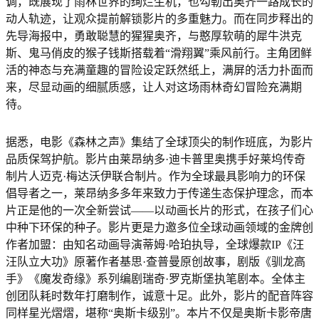
调，既展现了雨林世界的绚烂生机，也勾勒出奥齐一路成长的
动人轨迹，让观众提前解锁影片的多重魅力。而在同步释出的
先导海报中，勇敢聪慧的猩猩奥齐，与憨厚软萌的犀牛洪克
斯、鬼马俏皮的猴子钱斯搭载着“滑翔翼”乘风前行。主角团鲜
活的神态与充满童趣的冒险设定跃然纸上，满屏的活力扑面而
来，尽显动画的细腻质感，让人对这场雨林奇幻冒险充满期
待。
据悉，电影《森林之声》集结了全球顶尖的制作班底，为影片
品质保驾护航。影片由莱昂纳多·迪卡普里奥携手好莱坞传奇
制片人迈克·梅达沃伊联合制片。作为全球最具影响力的环保
倡导者之一，莱昂纳多多年来致力于传递生态保护理念，而本
片正是他的一次全新尝试——以动画长片的形式，在孩子们心
中种下环保的种子。影片更是力邀多位全球动画领域的金牌创
作者加盟：由知名动画导演蒂姆·哈珀执导，全球爆款IP《汪
汪队立大功》原著作者基思·查普曼原创故事，剧版《驯龙高
手》《魔发奇缘》系列编剧瑞奇·罗克斯堡执笔剧本。全体主
创团队耗时数年打磨制作，诚意十足。此外，影片的配音阵容
同样星光熠熠，堪称“奥斯卡级别”。本片不仅是奥斯卡影帝唐