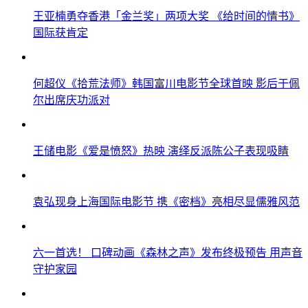
王亚楠勇夺香港「金兰奖」两项大奖 《给时间的情书》
国际获肯定
何超仪《拾荒法师》韩国富川电影节全球首映 影后于佩
尔出席庆功派对
王储电影《爱是愤怒》热映 演绎反派陈公子表现吸睛
袁弘现身上海国际电影节 携《密档》亮相尽显儒雅风范
六一首选！ 口碑动画《森林之声》发布终极预告 用声音
守护家园