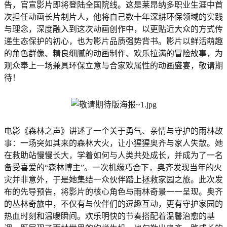
告，官宣影片即将登陆全国院线。这是莱昂纳多职业生涯中首
次担任动画长片制片人，他将自己数十年深耕环保领域的实践
与理念，深度融入到这次动画创作中，以更贴近大众的方式传
递生态保护的初心，也为影片品质强势背书。影片以鲜活萌趣
的角色群像、精良细腻的动画制作、欢乐拉满的冒险故事，为
观众奉上一场兼具环保立意与合家欢属性的动画盛宴，敬请期
待！
电影《森林之声》讲述了一个关于勇气、亲情与守护的雨林故
事：一场突如其来的森林大火，让小猩猩奥齐与家人失散。她
在救助站慢慢长大，学着如何与人类共处成长，并成为了一名
备受喜爱的“森林博主”。一次机缘巧合下，奥齐发现当年的火
灾并非意外，于是她集结一众伙伴踏上拯救家园之旅。此次发
布的先导预告，将影片的核心角色与雨林奇景一一呈现。奥齐
的丛林奇旅中，不仅有与伙伴们的逗趣互动，更有守护家园的
热血时刻和温暖瞬间。欢乐明快的节奏搭配着温馨治愈的基