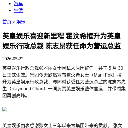
汽车
生活
首页
>
娱乐
英皇娱乐喜迎新里程 霍汶希擢升为英皇
娱乐行政总裁 陈志昂获任命为营运总监
2026-05-22
英皇娱乐行政总裁张雅丽女士因私人原因辞任，并于 5 月 30
日正式生效。集团今天欣然宣布霍汶希女士（Mani Fok）擢
升为英皇娱乐行政总裁，与同时获委任为营运总监的陈志昂先
生（Raymond Chan）一同负责英皇娱乐整体营运，并带领集
团再创高峰。
英皇娱乐由衷感谢张女士三年以来为集团带来的贡献。 张女