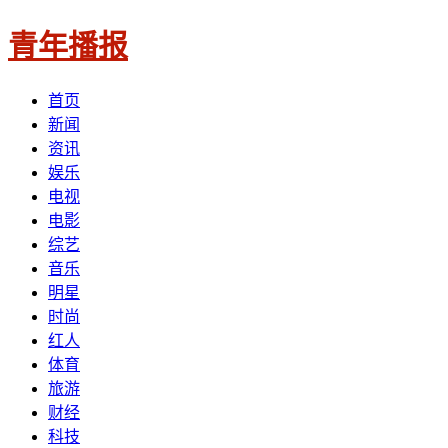
青年播报
首页
新闻
资讯
娱乐
电视
电影
综艺
音乐
明星
时尚
红人
体育
旅游
财经
科技