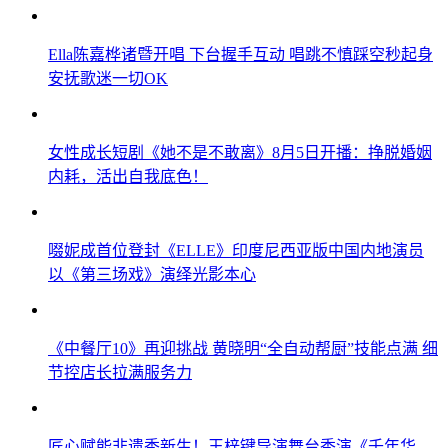
Ella陈嘉桦诸暨开唱 下台握手互动 唱跳不慎踩空秒起身
安抚歌迷一切OK
女性成长短剧《她不是不敢离》8月5日开播：挣脱婚姻
内耗，活出自我底色！
啜妮成首位登封《ELLE》印度尼西亚版中国内地演员
以《第三场戏》演绎光影本心
《中餐厅10》再迎挑战 黄晓明“全自动帮厨”技能点满 细
节控店长拉满服务力
匠心赋能非遗秀新生！王梓键导演舞台秀演《千年华