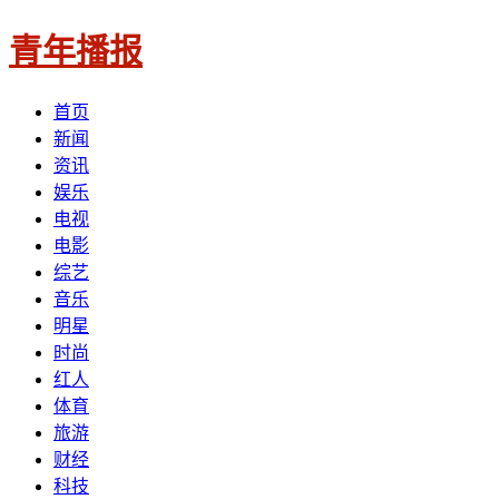
青年播报
首页
新闻
资讯
娱乐
电视
电影
综艺
音乐
明星
时尚
红人
体育
旅游
财经
科技