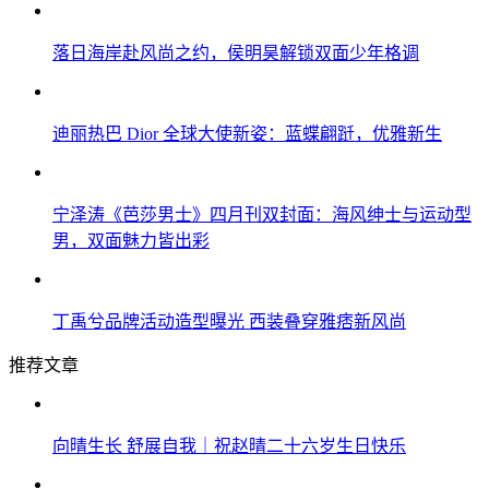
落日海岸赴风尚之约，侯明昊解锁双面少年格调
迪丽热巴 Dior 全球大使新姿：蓝蝶翩跹，优雅新生
宁泽涛《芭莎男士》四月刊双封面：海风绅士与运动型
男，双面魅力皆出彩
丁禹兮品牌活动造型曝光 西装叠穿雅痞新风尚
推荐文章
向晴生长 舒展自我｜祝赵晴二十六岁生日快乐