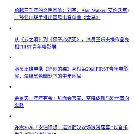
跨越三千年的文明回响：刘宇、Alan Walker (艾伦沃克)
、孙名川联手推出国风电音单曲《金乌》
从《云之羽》到《探子必须死》，演员王乐夫携作品亮
相FIRST青年电影展
演员王维申携《扔你的猫》亮相第20届FIRST青年电影
展，演绎黑色幽默下的中年困局
余景天「年年有余」见面会官宣，空降成都与粉丝双向
奔赴
许嵩2026「安泊猜想」巡演武汉双场浪漫落幕 “以音乐