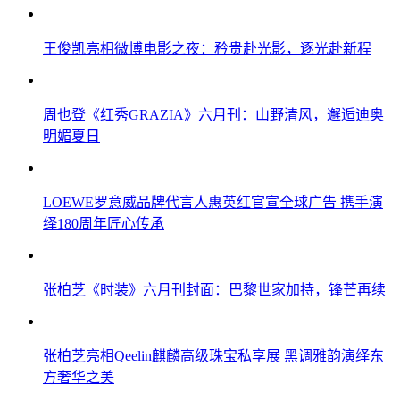
王俊凯亮相微博电影之夜：矜贵赴光影，逐光赴新程
周也登《红秀GRAZIA》六月刊：山野清风，邂逅迪奥
明媚夏日
LOEWE罗意威品牌代言人惠英红官宣全球广告 携手演
绎180周年匠心传承
张柏芝《时装》六月刊封面：巴黎世家加持，锋芒再续
张柏芝亮相Qeelin麒麟高级珠宝私享展 黑调雅韵演绎东
方奢华之美