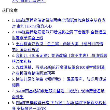
为引 解锁江城记忆”
热门文章
1.
Ella陈嘉桦巡演诸暨站两晚全场爆满 舞台踩空从容应
对 金句Talking治愈人心
2.
Ella陈嘉桦巡演诸暨开唱诚意拉满 下台握手 全新造型
限定歌单惊喜上线
3.
王亚楠勇夺香港「金兰奖」两项大奖 《给时间的情
书》国际获肯定
4.
容祖儿《国乐无双》粤语改编《言不由衷》 与遗憾思
绪温柔和解
5.
九载深耕，百期启新|乾行金融私董会100期智能制造
产业投融资路演圆满落幕
6.
徐洁儿原创单曲《倾听我》：温柔发声，与岁月坦诚
相拥
7.
A-Lin南昌站和歌迷双向整活 「歌迹」现场接梗名场
面频出
8.
Ella陈嘉桦诸暨开唱 下台握手互动 唱跳不慎踩空秒起
身 安抚歌迷一切OK