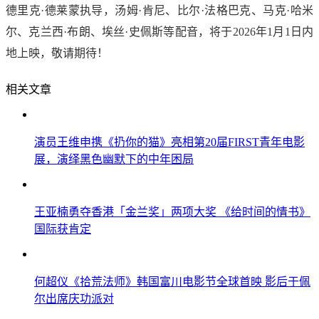
德里克·德莱蒙执导，汤姆·肯尼、比尔·法格巴克、马克·哈米
尔、克兰西·布朗、埃丝·史佩斯等配音，将于2026年1月1日内
地上映，敬请期待！
相关文章
演员王维申携《扔你的猫》亮相第20届FIRST青年电影
展，演绎黑色幽默下的中年困局
王亚楠勇夺香港「金兰奖」两项大奖 《给时间的情书》
国际获肯定
何超仪《拾荒法师》韩国富川电影节全球首映 影后于佩
尔出席庆功派对