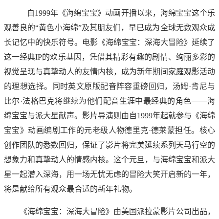
自1999年《海绵宝宝》动画开播以来，海绵宝宝这个乐
观善良的“黄色小海绵”及其朋友们，早已成为全球无数观众成
长记忆中的快乐符号。电影《海绵宝宝：深海大冒险》延续了
这一经典IP的欢乐基因，凭借其精彩有趣的剧情、绚丽多彩的
视觉呈现与真挚动人的友情内核，成为新年期间家庭观影活动
的理想选择。同时英文原版配音阵容重磅回归，汤姆·肯尼与
比尔·法格巴克将继续为他们配音生涯中最经典的角色——海
绵宝宝与派大星献声。影片导演则由自1999年起就参与《海绵
宝宝》动画编剧工作的元老级人物德里克·德莱蒙担任。核心
创作团队的悉数回归，保证了影片将完美延续系列天马行空的
想象力和真挚动人的情感内核。这个元旦，与海绵宝宝和派大
星一起潜入深海，用一场无忧无虑的冒险大笑开启新的一年，
将是献给所有观众最合适的新年礼物。
《海绵宝宝：深海大冒险》由美国派拉蒙影片公司出品，