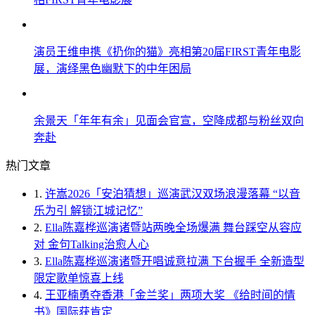
演员王维申携《扔你的猫》亮相第20届FIRST青年电影
展，演绎黑色幽默下的中年困局
余景天「年年有余」见面会官宣，空降成都与粉丝双向
奔赴
热门文章
1.
许嵩2026「安泊猜想」巡演武汉双场浪漫落幕 “以音
乐为引 解锁江城记忆”
2.
Ella陈嘉桦巡演诸暨站两晚全场爆满 舞台踩空从容应
对 金句Talking治愈人心
3.
Ella陈嘉桦巡演诸暨开唱诚意拉满 下台握手 全新造型
限定歌单惊喜上线
4.
王亚楠勇夺香港「金兰奖」两项大奖 《给时间的情
书》国际获肯定