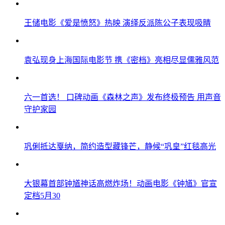
王储电影《爱是愤怒》热映 演绎反派陈公子表现吸睛
袁弘现身上海国际电影节 携《密档》亮相尽显儒雅风范
六一首选！ 口碑动画《森林之声》发布终极预告 用声音
守护家园
巩俐抵达戛纳，简约造型藏锋芒，静候“巩皇”红毯高光
大银幕首部钟馗神话高燃炸场！动画电影《钟馗》官宣
定档5月30