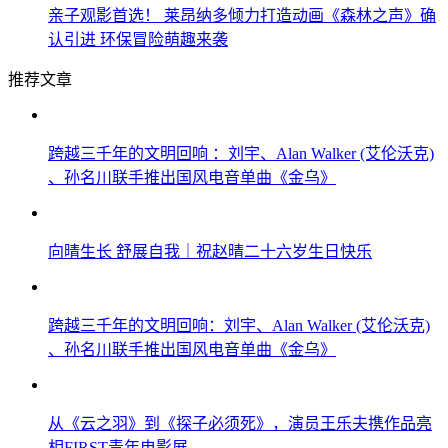
亲子观影首选！ 莱昂纳多倾力打造动画《森林之声》确
认引进 环保冒险萌趣来袭
推荐文章
跨越三千年的文明回响 ：刘宇、Alan Walker (艾伦沃克)
、孙名川联手推出国风电音单曲《金乌》
向晴生长 舒展自我｜祝赵晴二十六岁生日快乐
跨越三千年的文明回响：刘宇、Alan Walker (艾伦沃克)
、孙名川联手推出国风电音单曲《金乌》
从《云之羽》到《探子必须死》，演员王乐夫携作品亮
相FIRST青年电影展