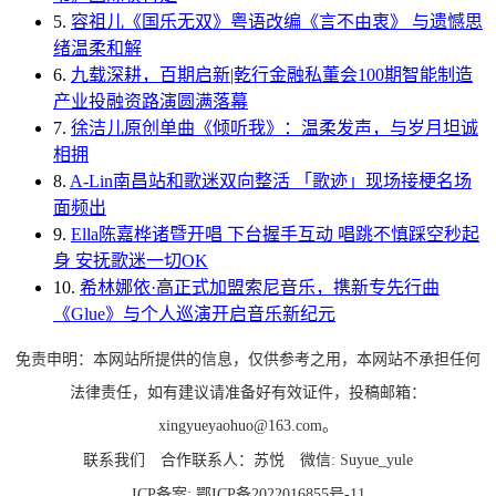
5.
容祖儿《国乐无双》粤语改编《言不由衷》 与遗憾思
绪温柔和解
6.
九载深耕，百期启新|乾行金融私董会100期智能制造
产业投融资路演圆满落幕
7.
徐洁儿原创单曲《倾听我》：温柔发声，与岁月坦诚
相拥
8.
A-Lin南昌站和歌迷双向整活 「歌迹」现场接梗名场
面频出
9.
Ella陈嘉桦诸暨开唱 下台握手互动 唱跳不慎踩空秒起
身 安抚歌迷一切OK
10.
希林娜依·高正式加盟索尼音乐，携新专先行曲
《Glue》与个人巡演开启音乐新纪元
免责申明：本网站所提供的信息，仅供参考之用，本网站不承担任何
法律责任，如有建议请准备好有效证件，投稿邮箱：
xingyueyaohuo@163.com。
联系我们
合作联系人：苏悦
微信: Suyue_yule
ICP备案:
鄂ICP备2022016855号-11