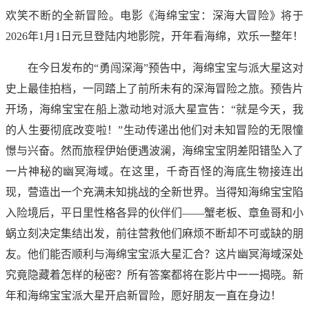
欢笑不断的全新冒险。电影《海绵宝宝：深海大冒险》将于
2026年1月1日元旦登陆内地影院，开年看海绵，欢乐一整年！
在今日发布的“勇闯深海”预告中，海绵宝宝与派大星这对
史上最佳拍档，一同踏上了前所未有的深海冒险之旅。预告片
开场，海绵宝宝在船上激动地对派大星宣告：“就是今天，我
的人生要彻底改变啦！”生动传递出他们对未知冒险的无限憧
憬与兴奋。然而旅程伊始便遇波澜，海绵宝宝阴差阳错坠入了
一片神秘的幽冥海域。在这里，千奇百怪的海底生物接连出
现，营造出一个充满未知挑战的全新世界。当得知海绵宝宝陷
入险境后，平日里性格各异的伙伴们——蟹老板、章鱼哥和小
蜗立刻决定集结出发，前往营救他们麻烦不断却不可或缺的朋
友。他们能否顺利与海绵宝宝派大星汇合？这片幽冥海域深处
究竟隐藏着怎样的秘密？所有答案都将在影片中一一揭晓。新
年和海绵宝宝派大星开启新冒险，愿好朋友一直在身边！