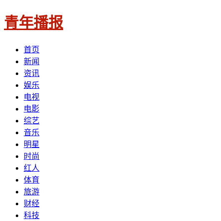
青年播报
首页
新闻
资讯
娱乐
电视
电影
综艺
音乐
明星
时尚
红人
体育
旅游
财经
科技