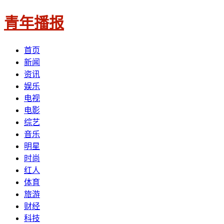
青年播报
首页
新闻
资讯
娱乐
电视
电影
综艺
音乐
明星
时尚
红人
体育
旅游
财经
科技