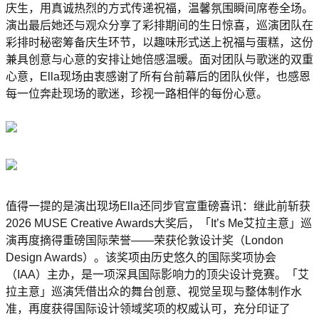
庆生，用真诚热烈的方式传递祝福，温馨氛围瞬间席卷全场。
演出最后她还与观众分享了彩排期间的生日惊喜，巡演团队在
彩排时秘密筹备庆生环节，以趣味形式送上祝福与蛋糕，这份
兼具创意与心意的安排让她倍感温暖。面对团队与歌迷的双重
心意，Ella现场由衷感谢了所有台前幕后的团队伙伴，也感恩
每一位奔赴现场的歌迷，珍视一路相伴的每份心意。
值得一提的是演出现场Ella还同步官宣重磅喜讯：继此前斩获
2026 MUSE Creative Awards大奖后，「It’s Me艾拉主意」巡
演再度摘得重磅国际荣誉——荣获伦敦设计奖（London
Design Awards）。该奖项由历史悠久的国际奖项协会
（IAA）主办，是一项深具国际影响力的顶尖设计竞赛。「艾
拉主意」巡演凭借出众的舞台创意、视觉呈现与整体制作水
准，再度获得国际设计领域奖项的权威认可，充分印证了