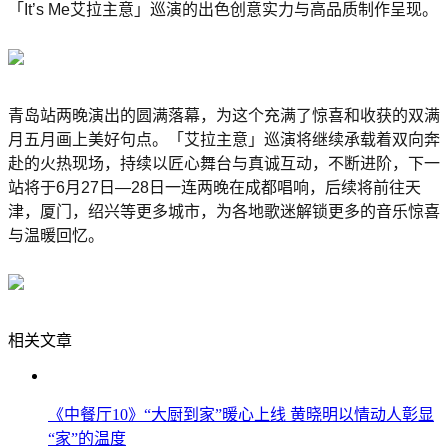
「It’s Me艾拉主意」巡演的出色创意实力与高品质制作呈现。
青岛站两晚演出的圆满落幕，为这个充满了惊喜和收获的双满
月五月画上美好句点。「艾拉主意」巡演将继续承载着双向奔
赴的火热现场，持续以匠心舞台与真诚互动，不断进阶，下一
站将于6月27日—28日一连两晚在成都唱响，后续将前往天
津，厦门，绍兴等更多城市，为各地歌迷解锁更多的音乐惊喜
与温暖回忆。
相关文章
《中餐厅10》“大厨到家”暖心上线 黄晓明以情动人彰显
“家”的温度