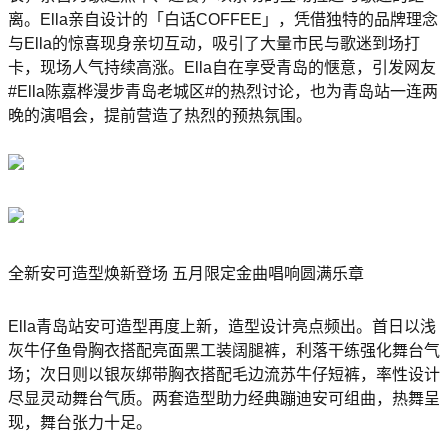
离。Ella亲自设计的「白话COFFEE」，凭借独特的品牌理念
与Ella的惊喜现身亲切互动，吸引了大量市民与歌迷到场打
卡，现场人气持续高涨。Ella自在享受青岛的惬意，引发网友
#Ella陈嘉桦漫步青岛老城区#的热烈讨论，也为青岛站一连两
晚的演唱会，提前营造了热烈的预热氛围。
全新安可造型焕新登场 五月限定金曲唱响圆满乐章
Ella青岛站安可造型再度上新，造型设计亮点频出。首日以浅
灰牛仔鱼骨胸衣搭配亮面黑工装阔腿裤，利落干练强化舞台气
场；次日则以银灰绑带胸衣搭配毛边流苏牛仔短裤，率性设计
尽显灵动舞台气质。两套造型助力经典蹦迪安可组曲，热舞呈
现，舞台张力十足。