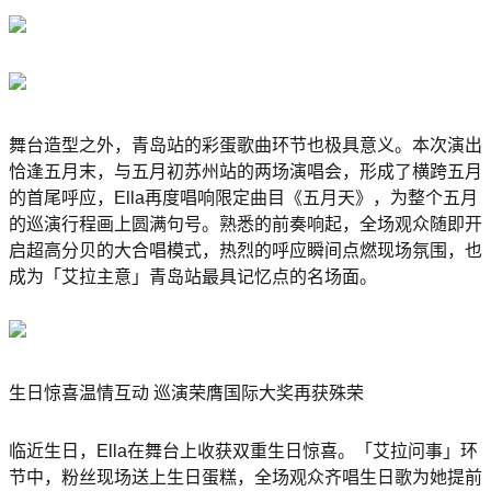
舞台造型之外，青岛站的彩蛋歌曲环节也极具意义。本次演出
恰逢五月末，与五月初苏州站的两场演唱会，形成了横跨五月
的首尾呼应，Ella再度唱响限定曲目《五月天》，为整个五月
的巡演行程画上圆满句号。熟悉的前奏响起，全场观众随即开
启超高分贝的大合唱模式，热烈的呼应瞬间点燃现场氛围，也
成为「艾拉主意」青岛站最具记忆点的名场面。
生日惊喜温情互动 巡演荣膺国际大奖再获殊荣
临近生日，Ella在舞台上收获双重生日惊喜。「艾拉问事」环
节中，粉丝现场送上生日蛋糕，全场观众齐唱生日歌为她提前