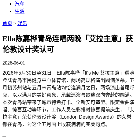
汽车
生活
首页
>
娱乐
Ella陈嘉桦青岛连唱两晚「艾拉主意」获
伦敦设计奖认可
2026-06-01
2026年5月30日至31日，Ella陈嘉桦「It’s Me 艾拉主意」巡演
登陆青岛市民健身中心体育馆，两场高规格演出圆满落幕。五
月初苏州站与五月末青岛站均恰逢满月之日，两场演出首尾呼
应，以双满月的美好意象，承载巡演与歌迷双向奔赴的圆满。
本次青岛站带来了城市特色打卡、全新安可造型、限定金曲演
唱、惊喜互动等环节，工作人员在彩排时惊喜提前庆生，「艾
拉主意」荣获伦敦设计奖（London Design Awards）的荣誉
都在青岛，为这个五月画上收获满满的完美句点。