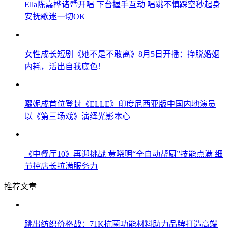
Ella陈嘉桦诸暨开唱 下台握手互动 唱跳不慎踩空秒起身
安抚歌迷一切OK
女性成长短剧《她不是不敢离》8月5日开播：挣脱婚姻
内耗，活出自我底色！
啜妮成首位登封《ELLE》印度尼西亚版中国内地演员
以《第三场戏》演绎光影本心
《中餐厅10》再迎挑战 黄晓明“全自动帮厨”技能点满 细
节控店长拉满服务力
推荐文章
跳出纺织价格战：71K抗菌功能材料助力品牌打造高端