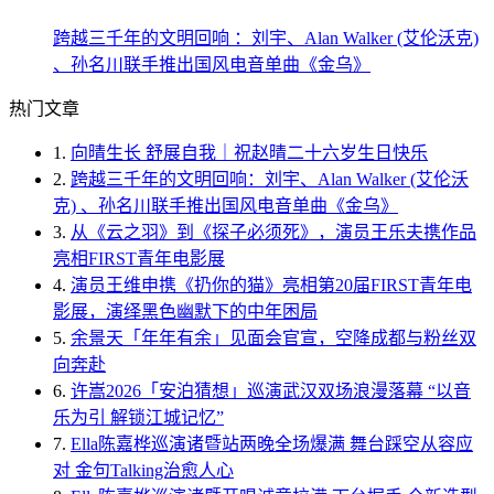
跨越三千年的文明回响 ：刘宇、Alan Walker (艾伦沃克)
、孙名川联手推出国风电音单曲《金乌》
热门文章
1.
向晴生长 舒展自我｜祝赵晴二十六岁生日快乐
2.
跨越三千年的文明回响：刘宇、Alan Walker (艾伦沃
克) 、孙名川联手推出国风电音单曲《金乌》
3.
从《云之羽》到《探子必须死》，演员王乐夫携作品
亮相FIRST青年电影展
4.
演员王维申携《扔你的猫》亮相第20届FIRST青年电
影展，演绎黑色幽默下的中年困局
5.
余景天「年年有余」见面会官宣，空降成都与粉丝双
向奔赴
6.
许嵩2026「安泊猜想」巡演武汉双场浪漫落幕 “以音
乐为引 解锁江城记忆”
7.
Ella陈嘉桦巡演诸暨站两晚全场爆满 舞台踩空从容应
对 金句Talking治愈人心