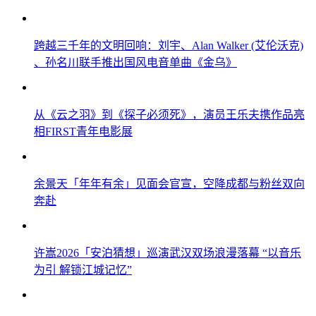
跨越三千年的文明回响：刘宇、Alan Walker (艾伦沃克)
、孙名川联手推出国风电音单曲《金乌》
从《云之羽》到《探子必须死》，演员王乐夫携作品亮
相FIRST青年电影展
余景天「年年有余」见面会官宣，空降成都与粉丝双向
奔赴
许嵩2026「安泊猜想」巡演武汉双场浪漫落幕 “以音乐
为引 解锁江城记忆”