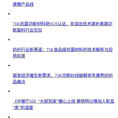
健康产品线
71K抗菌功能材料获SGS认证，非溶出技术填补高端功
能面料行业空白
纺织行业新赛道：71K食品级抗菌材料的技术解析与应
用前景
银发经济催生新需求，71K功能纱线破解老年康养纺织
品痛点
《中餐厅10》“大厨到家”暖心上线 黄晓明以情动人彰显
“家”的温度