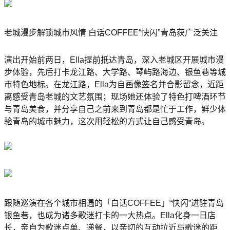
老城漫步解锁城市风情 白话COFFEE“快闪”青岛获广泛关注
演出开始前两日，Ella提前抵达青岛，深入老城区开展城市漫
步体验，先后打卡龙江路、大学路、琴屿路海边、银鱼巷等城
市特色地标。在龙江路，Ella为自画像签名并合影留念，近距
离感受青岛老城的文艺氛围；现场她还体验了特色打啤酒环节
与青岛美食，并分享自己之前来到青岛都是忙于工作，鲜少体
验青岛的城市魅力，这次用轻松的方式让自己感受青岛。
跟随巡演在各个城市相遇的「白话COFFEE」“快闪”进驻青岛
银鱼巷，也成为诸多歌迷打卡的一大热点。Ella化身一日店
长，亲自为歌迷点单、递餐，以亲切的互动拉近与歌迷的距