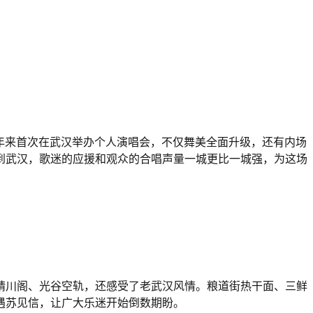
余年来首次在武汉举办个人演唱会，不仅舞美全面升级，还有内场
到武汉，歌迷的应援和观众的合唱声量一城更比一城强，为这场
晴川阁、光谷空轨，还感受了老武汉风情。粮道街热干面、三鲜
遇苏见信，让广大乐迷开始倒数期盼。