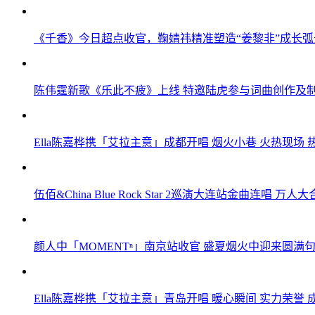
《千香》今日超点收官，鞠婧祎精准塑造“姜黎非”成长弧
陈伟霆新歌《乐此不疲》上线 特邀陆虎参与词曲创作及
Ella陈嘉桦携「艾拉主意」成都开唱 烟火小巷 火热现场
伍佰&China Blue Rock Star 2巡演大连站金曲连唱 
颜人中「MOMENTⁿ」南京站收官 盛夏烟火中迎来圆满
Ella陈嘉桦携「艾拉主意」青岛开唱 暖心瞬间 实力荣誉