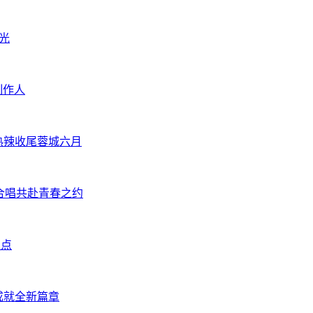
光
制作人
 热辣收尾蓉城六月
万人大合唱共赴青春之约
句点
 成就全新篇章