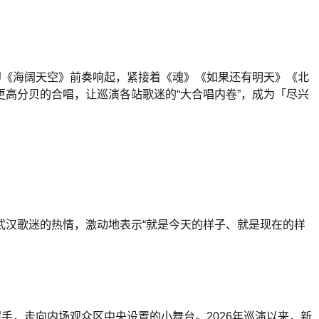
即《海阔天空》前奏响起，紧接着《魂》《如果还有明天》《北
高分贝的合唱，让巡演各站歌迷的“大合唱内卷”，成为「尽兴
武汉歌迷的热情，激动地表示“就是今天的样子、就是现在的样
手，走向内场观众区中央设置的小舞台。2026年巡演以来，新