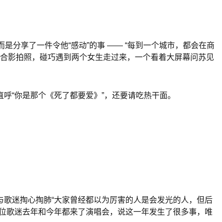
分享了一件令他“感动”的事 —— “每到一个城市，都会在商
去合影拍照，碰巧遇到两个女生走过来，一个看着大屏幕问苏见
呼“你是那个《死了都要爱》”，还要请吃热干面。
与歌迷掏心掏肺“大家曾经都以为厉害的人是会发光的人，但后
那位歌迷去年和今年都来了演唱会，说这一年发生了很多事，唯