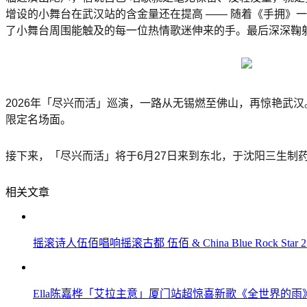
增设的小舞台在武汉站的含金量还在提高 —— 随着《手拥》
了小舞台周围能触及的每一位热情歌迷伸来的手。最后深深鞠
2026年「尽兴而活」巡演，一路从无锡燃至佛山，再惊艳武
限定名场面。
接下来，「尽兴而活」将于6月27日来到东北，于沈阳三生制
相关文章
摇滚诗人伍佰唱响摇滚古都 伍佰 & China Blue Rock St
Ella陈嘉桦「艾拉主意」厦门站超惊喜新歌《全世界的雨