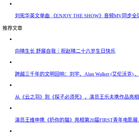
刘宪华英文单曲 《ENJOY THE SHOW》音频MV同步
推荐文章
向晴生长 舒展自我｜祝赵晴二十六岁生日快乐
跨越三千年的文明回响：刘宇、Alan Walker (艾伦沃
从《云之羽》到《探子必须死》，演员王乐夫携作品亮相F
演员王维申携《扔你的猫》亮相第20届FIRST青年电影