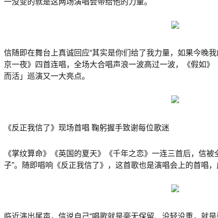
一没变的就是这两场演唱会带给他的力量。
信随即在舞台上真诚回应“其实是你们给了我力量，如果今晚
京一夜》四首连唱，全场大合唱声浪一波高过一波，《假如》
而活」巡演又一大亮点。
《反正我信了》现场首唱 鞠躬握手致谢每位歌迷
《掌纹算命》《英国的夏天》《千年之恋》一连三首后，信被
子”。随即唱响《反正我信了》，这首歌也是演唱会上的首唱
临近演出尾声，信说自己“唱歌就是毫无保留、没轻没重，就是