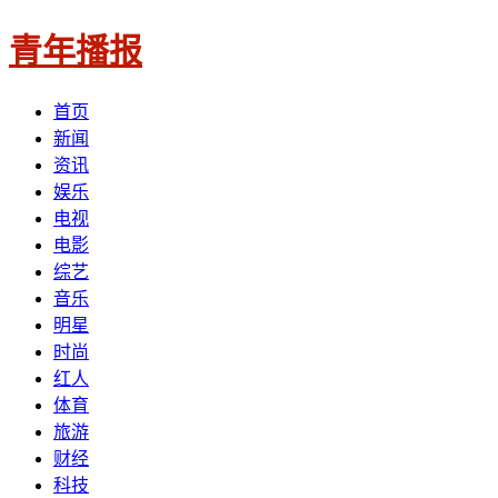
青年播报
首页
新闻
资讯
娱乐
电视
电影
综艺
音乐
明星
时尚
红人
体育
旅游
财经
科技