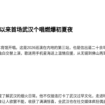
出道以来首场武汉个唱燃爆初夏夜
体育馆开唱。这是2026巡演在内地的第三站，也是信出道二十
独白交替上演，歌迷用手机星海送上温情应援，从无锡到佛山再
度了解武汉的烟火日常。他不仅接连打卡了武汉过早文化，走进
食让人欲罢不能，收获了满满惊喜，全武汉也在社交媒体疯狂偶