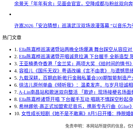
余景天「年年有余」见面会官宣，空降成都与粉丝双向奔
许嵩2026「安泊猜想」巡演武汉双场浪漫落幕 “以音乐为
热门文章
1.
Ella陈嘉桦巡演诸暨站两晚全场爆满 舞台踩空从容应对 金
2.
Ella陈嘉桦巡演诸暨开唱诚意拉满 下台握手 全新造型
3.
王亚楠勇夺香港「金兰奖」两项大奖 《给时间的情书
4.
容祖儿《国乐无双》粤语改编《言不由衷》 与遗憾思
5.
九载深耕，百期启新|乾行金融私董会100期智能制造
6.
徐洁儿原创单曲《倾听我》：温柔发声，与岁月坦诚相
7.
A-Lin南昌站和歌迷双向整活 「歌迹」现场接梗名场面
8.
Ella陈嘉桦诸暨开唱 下台握手互动 唱跳不慎踩空秒起
9.
希林娜依·高正式加盟索尼音乐，携新专先行曲《Glu
10.
女性成长短剧《她不是不敢离》8月5日开播：挣脱婚
免责申明：本网站所提供的信息，仅供参