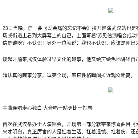
23日当晚，信一曲《爱会痛的忘记不会》拉开巡演武汉站也是
场或街道上看到大屏幕上的自己，上面写着‘苏见信演唱会成功
信是谁呀？不认识！另外一位就说：我也不认识，应该是刚出来
谈起之前来武汉体验过早文化的趣事，他又绘声绘色地讲述自
超认真的趣事分享，逗笑全场，率直性格瞬间拉近观众距离。
金曲连唱走心独白 大合唱一站更比一站卷
首次在武汉举办个人演唱会，开场第一部分就带来惊喜曲目《
来才明白，真正厉害的人是扛着生活、扛着遗憾、扛着伤，还