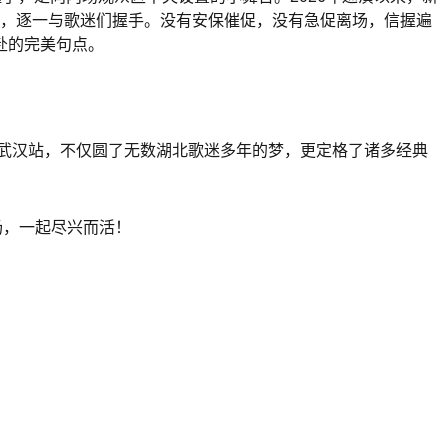
周，逐一与歌迷们握手。没有安保催促，没有急促离场，信握遍
赴的完美句点。
」武汉站，不仅圆了无数湖北歌迷多年的梦，更定格了诸多经典
场，一起尽兴而活！