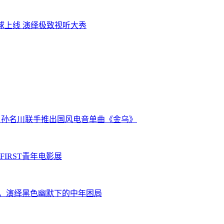
全球上线 演绎极致视听大秀
克) 、孙名川联手推出国风电音单曲《金乌》
IRST青年电影展
展，演绎黑色幽默下的中年困局