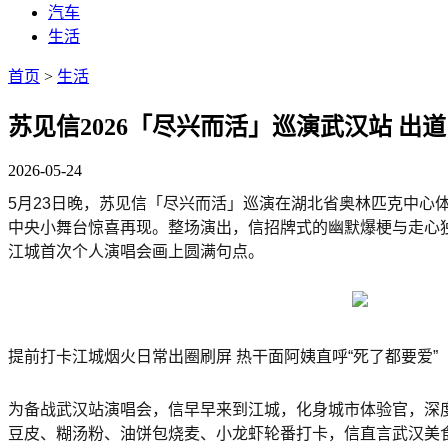
汽车
生活
首页
>
生活
苏见信2026「尽兴而活」巡演武汉站 
2026-05-24
5月23日晚，苏见信「尽兴而活」巡演在湖北省奥林匹克中心
中央小舞台惊喜再现。整场演出，信招牌式的幽默爆梗与走心
江城首次个人演唱会画上圆满句点。
提前打卡江城烟火日常出圈刷屏 热干面阿姨直呼“死了都要爱”
为备战武汉站演唱会，信早早来到江城，化身城市体验官，深
豆皮、糊汤粉、油饼包烧麦、小龙虾轮番打卡，信直言武汉美