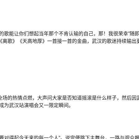
我的歌能让你们想起当年那个不肯认输的自己，那！我很荣幸”随
《离歌》《天高地厚》一首接一首的金曲，武汉的歌迷持续输出更
全场的热情点燃，大声问大家是否知道摇滚是什么样子，然后因
，成为武汉站演唱会又一限定瞬间。
要对得起今天来的每一个人”。说完便跳下主舞台，一路与观众握