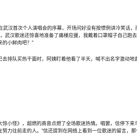
在武汉首次个人演唱会的序幕，开场问好没有按惯例讲冷笑话，而是
’，武汉歌迷还惊喜地准备了痛楼应援，我戴着口罩帽子自己跑
的小鲜肉吧？”
己去排队买热干面时，阿姨盯着他看了半天，喊不出名字激动地直
大惊小怪》，超燃的高音点燃了全场歌迷热情。唱罢，信停下来
在努力往前走的人。”信还提到在网络上看到一位歌迷的留言，