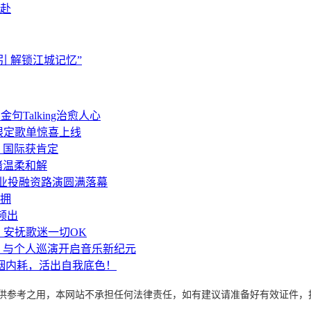
赴
引 解锁江城记忆”
句Talking治愈人心
 限定歌单惊喜上线
》国际获肯定
绪温柔和解
产业投融资路演圆满落幕
拥
频出
身 安抚歌迷一切OK
e》与个人巡演开启音乐新纪元
姻内耗，活出自我底色！
考之用，本网站不承担任何法律责任，如有建议请准备好有效证件，投稿邮箱：xin