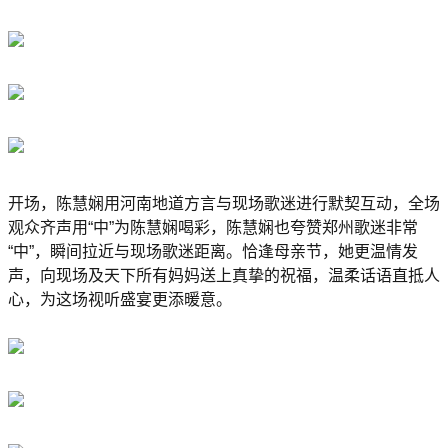
开场，陈慧娴用河南地道方言与现场歌迷进行默契互动，全场
观众齐声用“中”为陈慧娴喝彩，陈慧娴也夸赞郑州歌迷非常
“中”，瞬间拉近与现场歌迷距离。恰逢母亲节，她更温情发
声，向现场及天下所有妈妈送上真挚的祝福，温柔话语直抵人
心，为这场视听盛宴更添暖意。