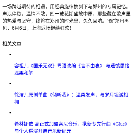
一场跨越期待的相遇，用经典旋律携刻下与郑州的专属记忆。
声浪停歇，温情不散，四十载花期盛放中原，那些藏在歌声里
的热爱与坚守，终将在郑州的时光里，久久回响。“豫”郑州再
见，6月6日，上海返场继续狂欢！
相关文章
容祖儿《国乐无双》粤语改编《言不由衷》 与遗憾思绪
温柔和解
徐洁儿原创单曲《倾听我》：温柔发声，与岁月坦诚相
拥
希林娜依·高正式加盟索尼音乐，携新专先行曲《Glue》
与个人巡演开启音乐新纪元