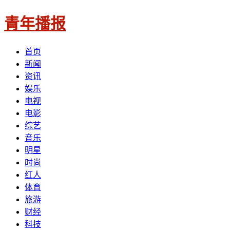
青年播报
首页
新闻
资讯
娱乐
电视
电影
综艺
音乐
明星
时尚
红人
体育
旅游
财经
科技