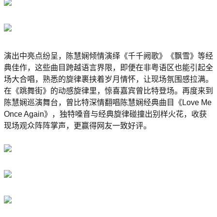
演出中亮点纷呈，陈慧娴倾情演绎《千千阙歌》《飘雪》等经
典佳作，这些曲目跨越语言界限，即便在非粤语区也能引起全
场大合唱，熟悉的旋律裹挟着岁月情怀，让现场氛围感拉满。
在《跳舞街》的动感旋律里，惊喜嘉宾曾比特登场。再度来到
陈慧娴巡演舞台，曾比特深情翻唱陈慧娴经典曲目《Love Me
Once Again》，独特嗓音与经典旋律碰撞出别样火花，收获
现场观众阵阵掌声，更赢得网友一致好评。