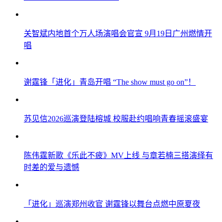
关智斌内地首个万人场演唱会官宣 9月19日广州燃情开
唱
谢霆锋「进化」青岛开唱 “The show must go on”！
苏见信2026巡演登陆榕城 校服赴约唱响青春摇滚盛宴
陈伟霆新歌《乐此不疲》MV上线 与章若楠三搭演绎有
时差的爱与遗憾
「进化」巡演郑州收官 谢霆锋以舞台点燃中原夏夜