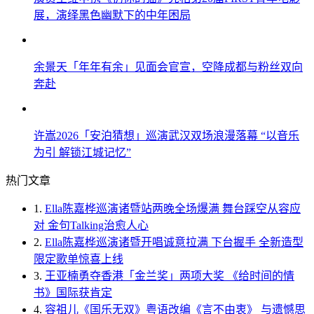
展，演绎黑色幽默下的中年困局
余景天「年年有余」见面会官宣，空降成都与粉丝双向
奔赴
许嵩2026「安泊猜想」巡演武汉双场浪漫落幕 “以音乐
为引 解锁江城记忆”
热门文章
1.
Ella陈嘉桦巡演诸暨站两晚全场爆满 舞台踩空从容应
对 金句Talking治愈人心
2.
Ella陈嘉桦巡演诸暨开唱诚意拉满 下台握手 全新造型
限定歌单惊喜上线
3.
王亚楠勇夺香港「金兰奖」两项大奖 《给时间的情
书》国际获肯定
4.
容祖儿《国乐无双》粤语改编《言不由衷》 与遗憾思