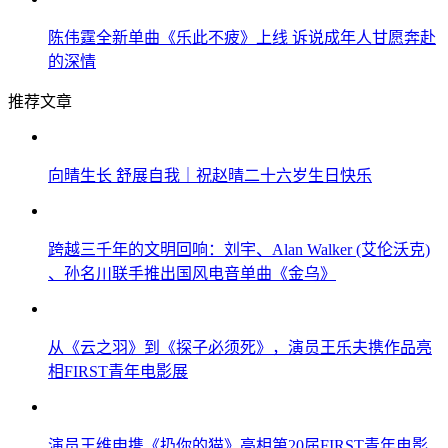
陈伟霆全新单曲《乐此不疲》上线 诉说成年人甘愿奔赴
的深情
推荐文章
向晴生长 舒展自我｜祝赵晴二十六岁生日快乐
跨越三千年的文明回响：刘宇、Alan Walker (艾伦沃克)
、孙名川联手推出国风电音单曲《金乌》
从《云之羽》到《探子必须死》，演员王乐夫携作品亮
相FIRST青年电影展
演员王维申携《扔你的猫》亮相第20届FIRST青年电影