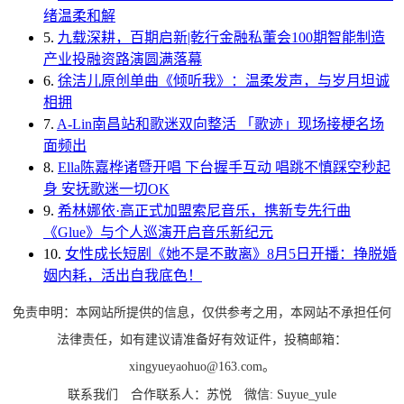
绪温柔和解
5.
九载深耕，百期启新|乾行金融私董会100期智能制造
产业投融资路演圆满落幕
6.
徐洁儿原创单曲《倾听我》：温柔发声，与岁月坦诚
相拥
7.
A-Lin南昌站和歌迷双向整活 「歌迹」现场接梗名场
面频出
8.
Ella陈嘉桦诸暨开唱 下台握手互动 唱跳不慎踩空秒起
身 安抚歌迷一切OK
9.
希林娜依·高正式加盟索尼音乐，携新专先行曲
《Glue》与个人巡演开启音乐新纪元
10.
女性成长短剧《她不是不敢离》8月5日开播：挣脱婚
姻内耗，活出自我底色！
免责申明：本网站所提供的信息，仅供参考之用，本网站不承担任何
法律责任，如有建议请准备好有效证件，投稿邮箱：
xingyueyaohuo@163.com。
联系我们
合作联系人：苏悦
微信: Suyue_yule