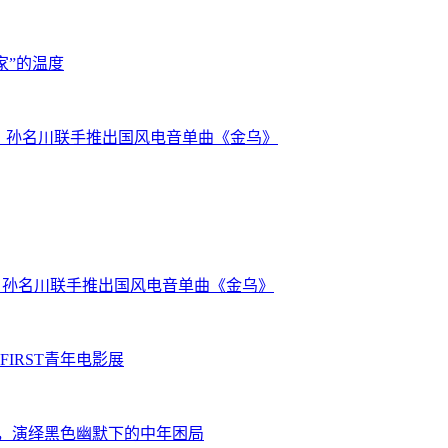
家”的温度
沃克) 、孙名川联手推出国风电音单曲《金乌》
克) 、孙名川联手推出国风电音单曲《金乌》
IRST青年电影展
展，演绎黑色幽默下的中年困局