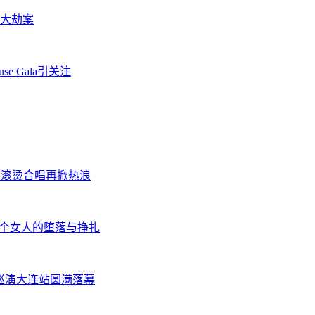
环大劫案
e Gala引关注
热 滚烫合唱再掀热浪
一个女人的堕落与挣扎
r 2巡演大连站圆满落幕