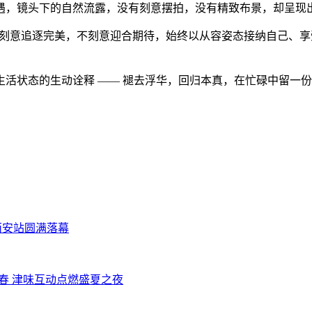
，镜头下的自然流露，没有刻意摆拍，没有精致布景，却呈现出
她不刻意追逐完美，不刻意迎合期待，始终以从容姿态接纳自己、
活状态的生动诠释 —— 褪去浮华，回归本真，在忙碌中留一
 巡演西安站圆满落幕
青春 津味互动点燃盛夏之夜