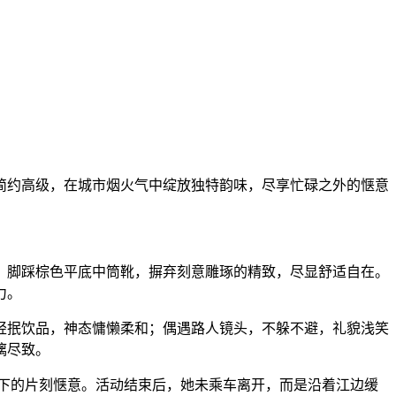
简约高级，在城市烟火气中绽放独特韵味，尽享忙碌之外的惬意
，脚踩棕色平底中筒靴，摒弃刻意雕琢的精致，尽显舒适自在。
力。
轻抿饮品，神态慵懒柔和；偶遇路人镜头，不躲不避，礼貌浅笑
漓尽致。
当下的片刻惬意。活动结束后，她未乘车离开，而是沿着江边缓