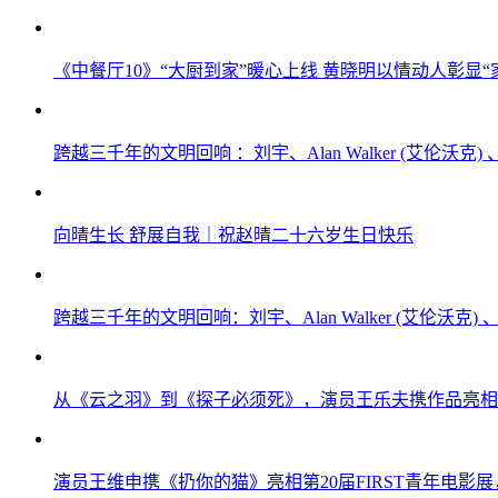
《中餐厅10》“大厨到家”暖心上线 黄晓明以情动人彰显“
跨越三千年的文明回响 ：刘宇、Alan Walker (艾伦
向晴生长 舒展自我｜祝赵晴二十六岁生日快乐
跨越三千年的文明回响：刘宇、Alan Walker (艾伦沃
从《云之羽》到《探子必须死》，演员王乐夫携作品亮相F
演员王维申携《扔你的猫》亮相第20届FIRST青年电影