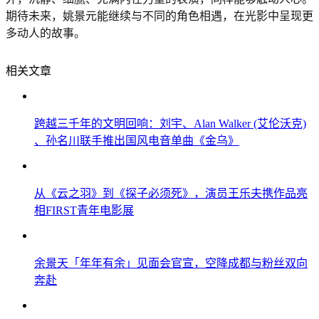
期待未来，姚景元能继续与不同的角色相遇，在光影中呈现更
多动人的故事。
相关文章
跨越三千年的文明回响：刘宇、Alan Walker (艾伦沃克)
、孙名川联手推出国风电音单曲《金乌》
从《云之羽》到《探子必须死》，演员王乐夫携作品亮
相FIRST青年电影展
余景天「年年有余」见面会官宣，空降成都与粉丝双向
奔赴