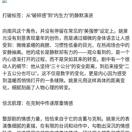
打破标签：从“破碎感”到“内生力”的静默演进
向南风这个角色，并没有停留在常见的“美强惨”设定上。姚景
元没有刻意表现童年的创伤，而是通过细微的身体语言让人感
受到：微微紧绷的肩膀、习惯性低垂的目光、在热闹场合中的
安静抽离。他的成长是静默却有力的——观众看到的，是一个
内心逐渐打开的过程，而不是突如其来的转变。剧中有一个很
动人的细节：他从坚持“三十公分”的安全距离，到后来接受“二
十五公分也可以”。这不仅是数字的变化，更是内心因为感受
到温暖而悄悄打开的一条缝隙。姚景元用这样具体的距离变
化，细腻刻画了人物心理的转变。
信念肌理：在克制中传递厚重情感
整部剧的情感力量，恰恰来自于它的含蓄与克制。姚景元的表
演像细腻的素描，在有限的台词和动作中，勾勒出深沉的情感