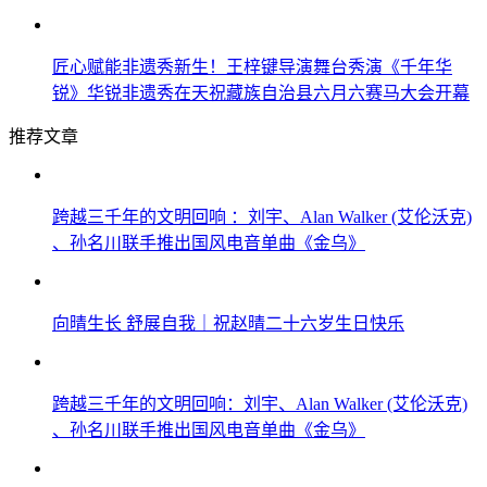
匠心赋能非遗秀新生！王梓键导演舞台秀演《千年华
锐》华锐非遗秀在天祝藏族自治县六月六赛马大会开幕
推荐文章
跨越三千年的文明回响 ：刘宇、Alan Walker (艾伦沃克)
、孙名川联手推出国风电音单曲《金乌》
向晴生长 舒展自我｜祝赵晴二十六岁生日快乐
跨越三千年的文明回响：刘宇、Alan Walker (艾伦沃克)
、孙名川联手推出国风电音单曲《金乌》