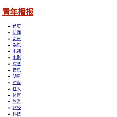
青年播报
首页
新闻
资讯
娱乐
电视
电影
综艺
音乐
明星
时尚
红人
体育
旅游
财经
科技