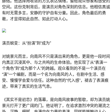
脉络。他选择用收敛的方式表达情绪，留给观众想象和感受的
空间。这份克制背后，是演员对角色深刻的信念。他相信真诚
有时无需多言，安静的守护自有分量。因此，角色最后的勇
敢，才显得如此自然、如此打动人心。
演员蜕变：从“扮演”到“成为”
对姚景元而言，向南风不只是演出来的角色，更是他一段时间
内真正沉浸其中、与之共鸣的生命体验。他实现了从“表演一
个角色”到“成为那个人”的跨越。观众看到的不是一个演员在
“演”一个编剧，而是一个名为向南风的人，在剧中生活、感
受、慢慢学会爱与信任。这种自然的“代入感”，褪去了表演痕
迹，带来了真实的生活气息。
《其实不是初恋》的落幕，是向南风故事的暂歇，却为演员姚
景元打开了更广阔的门。他证明了，在追求激烈冲突的潮流之
外，沉静、细腻、充满内在力量的表演，同样能够触动人心。