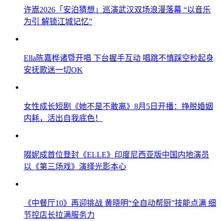
许嵩2026「安泊猜想」巡演武汉双场浪漫落幕 “以音乐
为引 解锁江城记忆”
Ella陈嘉桦诸暨开唱 下台握手互动 唱跳不慎踩空秒起身
安抚歌迷一切OK
女性成长短剧《她不是不敢离》8月5日开播：挣脱婚姻
内耗，活出自我底色！
啜妮成首位登封《ELLE》印度尼西亚版中国内地演员
以《第三场戏》演绎光影本心
《中餐厅10》再迎挑战 黄晓明“全自动帮厨”技能点满 细
节控店长拉满服务力