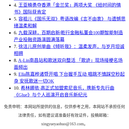
4.
王亚楠勇夺香港「金兰奖」两项大奖 《给时间的情
书》国际获肯定
5.
容祖儿《国乐无双》粤语改编《言不由衷》 与遗憾思
绪温柔和解
6.
九载深耕，百期启新|乾行金融私董会100期智能制造
产业投融资路演圆满落幕
7.
徐洁儿原创单曲《倾听我》：温柔发声，与岁月坦诚
相拥
8.
A-Lin南昌站和歌迷双向整活 「歌迹」现场接梗名场
面频出
9.
Ella陈嘉桦诸暨开唱 下台握手互动 唱跳不慎踩空秒起
身 安抚歌迷一切OK
10.
希林娜依·高正式加盟索尼音乐，携新专先行曲
《Glue》与个人巡演开启音乐新纪元
免责申明：本网站所提供的信息，仅供参考之用，本网站不承担任何
法律责任，如有建议请准备好有效证件，投稿邮箱：
xingyueyaohuo@163.com。