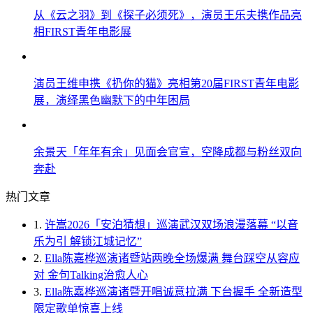
从《云之羽》到《探子必须死》，演员王乐夫携作品亮
相FIRST青年电影展
演员王维申携《扔你的猫》亮相第20届FIRST青年电影
展，演绎黑色幽默下的中年困局
余景天「年年有余」见面会官宣，空降成都与粉丝双向
奔赴
热门文章
1.
许嵩2026「安泊猜想」巡演武汉双场浪漫落幕 “以音
乐为引 解锁江城记忆”
2.
Ella陈嘉桦巡演诸暨站两晚全场爆满 舞台踩空从容应
对 金句Talking治愈人心
3.
Ella陈嘉桦巡演诸暨开唱诚意拉满 下台握手 全新造型
限定歌单惊喜上线