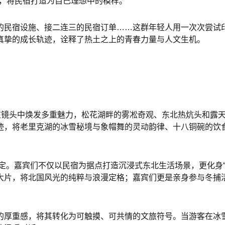
题，将民宿打造为自己理想中的模样。
的民宿设施、接二连三的民宿订单……这群年轻人用一次次尝试印
真挚的成长轨迹，诠释了热土之上的青春力量与人文生机。
是在镜头中焕发多重魅力，松花湖畔的雾凇奇观、东北热炕头和露
迹，将老里克湖的冰雪秘境与象帽舞的灵动韵律、十八铜碗的饮
度绑定。嘉宾们不仅以民宿为据点打造沉浸式东北生活场景，更化身
大片，将北国风光的纯粹与浪漫定格；嘉宾们更是亲身参与冬捕活
的厚重感，将其转化为可触摸、可共情的文旅符号。当游客在冰