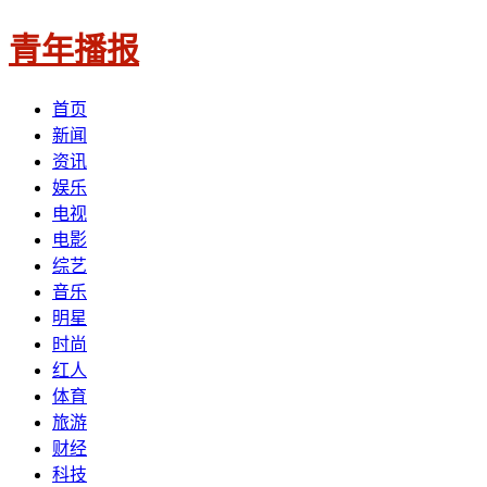
青年播报
首页
新闻
资讯
娱乐
电视
电影
综艺
音乐
明星
时尚
红人
体育
旅游
财经
科技