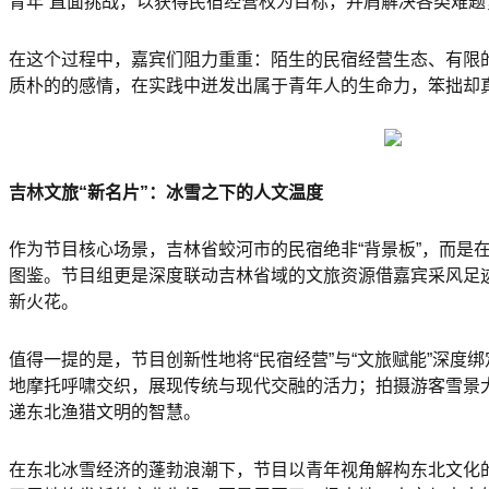
青年”直面挑战，以获得民宿经营权为目标，并肩解决各类难
在这个过程中，嘉宾们阻力重重：陌生的民宿经营生态、有限
质朴的的感情，在实践中迸发出属于青年人的生命力，笨拙却
吉林文旅“新名片”：冰雪之下的人文温度
作为节目核心场景，吉林省蛟河市的民宿绝非“背景板”，而
图鉴。节目组更是深度联动吉林省域的文旅资源借嘉宾采风足
新火花。
值得一提的是，节目创新性地将“民宿经营”与“文旅赋能”深
地摩托呼啸交织，展现传统与现代交融的活力；拍摄游客雪景
递东北渔猎文明的智慧。
在东北冰雪经济的蓬勃浪潮下，节目以青年视角解构东北文化