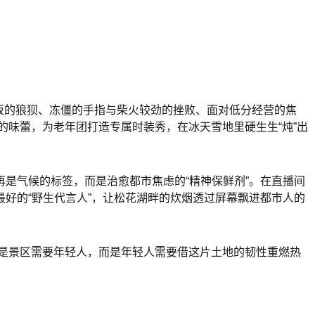
做饭的狼狈、冻僵的手指与柴火较劲的挫败、面对低分经营的焦
的味蕾，为老年团打造专属时装秀，在冰天雪地里硬生生“炖”出
是气候的标签，而是治愈都市焦虑的“精神保鲜剂”。在直播间
好的“野生代言人”，让松花湖畔的炊烟透过屏幕飘进都市人的
不是景区需要年轻人，而是年轻人需要借这片土地的韧性重燃热