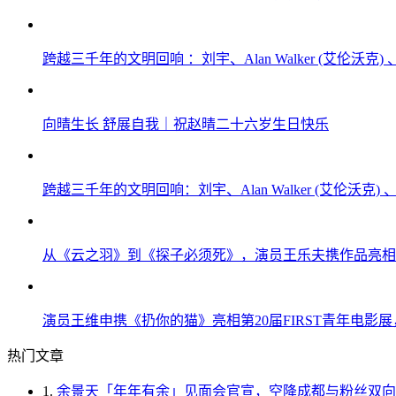
跨越三千年的文明回响 ：刘宇、Alan Walker (艾伦
向晴生长 舒展自我｜祝赵晴二十六岁生日快乐
跨越三千年的文明回响：刘宇、Alan Walker (艾伦沃
从《云之羽》到《探子必须死》，演员王乐夫携作品亮相F
演员王维申携《扔你的猫》亮相第20届FIRST青年电影
热门文章
1.
余景天「年年有余」见面会官宣，空降成都与粉丝双向