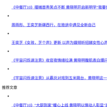
《中餐厅10》摆摊首秀笑点不断 黄晓明开启新明学“我要
周雨彤、王奕芝新疆西行，在旅途中遇见全新自己
王奕芝《女孩，芝个声》更新 以声为媒倾听招娣女性心
《宇宙闪烁请注意》收官夜情绪拉满 黄晓明腹肌表白爆
《宇宙闪烁请注意》从霸总对戏到五米跳台，黄晓明这一
推荐文章
《中餐厅10》“大厨到家”暖心上线 黄晓明以情动人彰显“