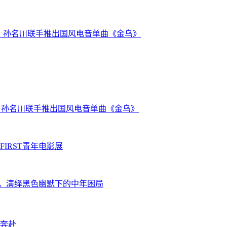
沃克) 、孙名川联手推出国风电音单曲《金乌》
克) 、孙名川联手推出国风电音单曲《金乌》
IRST青年电影展
展，演绎黑色幽默下的中年困局
奔赴