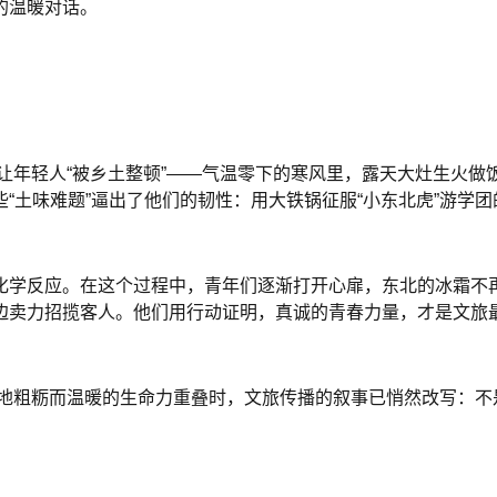
的温暖对话。
择让年轻人“被乡土整顿”——气温零下的寒风里，露天大灶生火
“土味难题”逼出了他们的韧性：用大铁锅征服“小东北虎”游学团
化学反应。在这个过程中，青年们逐渐打开心扉，东北的冰霜不再
边卖力招揽客人。他们用行动证明，真诚的青春力量，才是文旅最
大地粗粝而温暖的生命力重叠时，文旅传播的叙事已悄然改写：