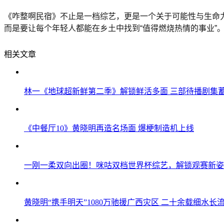
《咋整啊民宿》不止是一档综艺，更是一个关于可能性与生命
而是要让每个年轻人都能在乡土中找到“值得燃烧热情的事业
相关文章
林一《地球超新鲜第二季》解锁鲜活多面 三部待播剧集
《中餐厅10》黄晓明再造名场面 爆梗制造机上线
一刚一柔双向出圈！咪咕双档世界杯综艺，解锁观赛新姿
黄晓明“携手明天”1080万驰援广西灾区 二十余载细水长