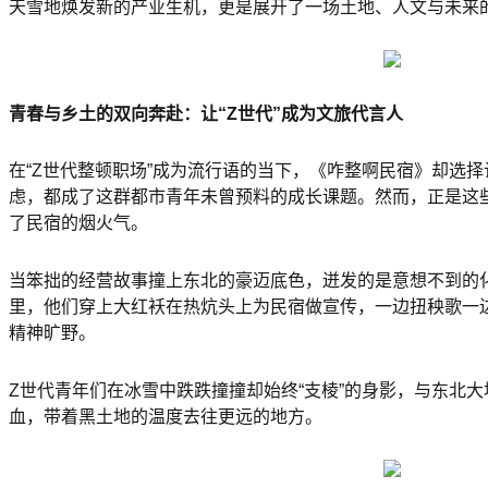
天雪地焕发新的产业生机，更是展开了一场土地、人文与未来
青春与乡土的双向奔赴：让“Z世代”成为文旅代言人
在“Z世代整顿职场”成为流行语的当下，《咋整啊民宿》却选
虑，都成了这群都市青年未曾预料的成长课题。然而，正是这些
了民宿的烟火气。
当笨拙的经营故事撞上东北的豪迈底色，迸发的是意想不到的
里，他们穿上大红袄在热炕头上为民宿做宣传，一边扭秧歌一
精神旷野。
Z世代青年们在冰雪中跌跌撞撞却始终“支棱”的身影，与东北
血，带着黑土地的温度去往更远的地方。