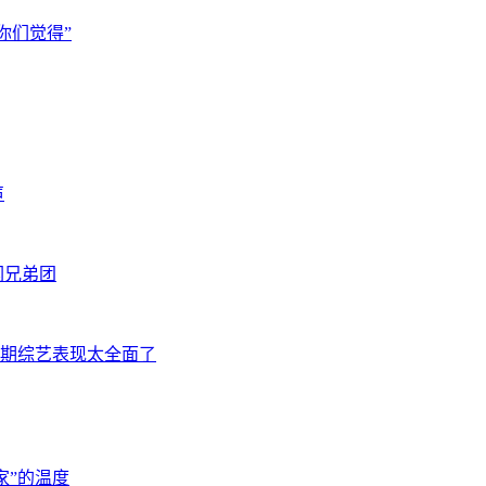
你们觉得”
声
闪兄弟团
期综艺表现太全面了
家”的温度