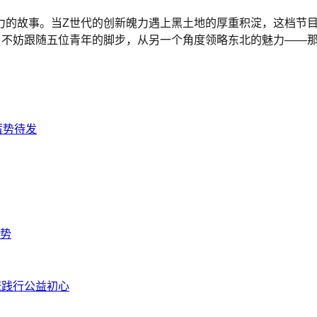
力的故事。当Z世代的创新魄力遇上黑土地的厚重积淀，这档节
”。不妨跟随五位青年的脚步，从另一个角度领略东北的魅力——
蓄势待发
势
流践行公益初心